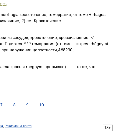
варь
morrhagia кровотечение, геморрагия, от гемо + rhagos
оизлияние; 2) см. Кровотечение …
ови из сосудов; кровотечение, кровоизлияние. ◁
 Г. диатез. * * * геморрагия (от гемо... и греч. rhēgnymi
в при нарушении целостности,&#8230; …
т haima кровь и rhegnymi прорываю) то же, что
7
8
9
10
ка
,
Реклама на сайте
18+